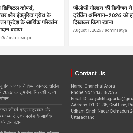
ने डिजिटल कॉमर्स,
जीओसी गोल्डन की डिवीजन ने 
रक्चर और इंक्लुसिव ग्रोथ के
ट्रेकिंग अभियान–2026 को हर
त्तर प्रदेश के आर्थिक परिवर्तन
दिखाकर किया रवाना
ोगदान बढ़ाया
August 1, 2026
adminsatya
026
adminsatya
Contact Us
 सुनीता राजवार ने किया ‘ओकल्ट सीरीज़
Name: Chanchal Arora
ड्स 2026’ का शुभारंभ, ‘निरावधी’ काव्य
Phone No.: 8433187596
िमोचन
Email ID: satyakikhojportal@gm
Address: D1 D2-35, Civil Line, Ru
जिटल कॉमर्स, इन्फ्रास्ट्रक्चर और
Udham Singh Nagar Dehradun 2
े माध्यम से उत्तर प्रदेश के आर्थिक
Uttarakhand
ा योगदान बढ़ाया