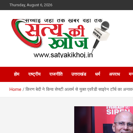
Skip
Thursday, August 6, 2026
to
content
Satya Ki Khoj
होम
राष्ट्रीय
राजनीति
उत्तराखंड
धर्म
अपराध
मन
Home
किरण बेदी ने किया सेफ्टी अलार्म से युक्त एवरैडी साइरेन टॉर्च का अ