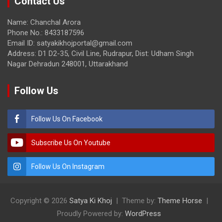
Contact Us
Name: Chanchal Arora
Phone No.: 8433187596
Email ID: satyakikhojportal@gmail.com
Address: D1 D2-35, Civil Line, Rudrapur, Dist: Udham Singh
Nagar Dehradun 248001, Uttarakhand
Follow Us
Follow Us On Facebook
Subscribe Us On Youtube
Follow Us On Instagram
Copyright © 2026
Satya Ki Khoj
Theme by:
Theme Horse
Proudly Powered by:
WordPress