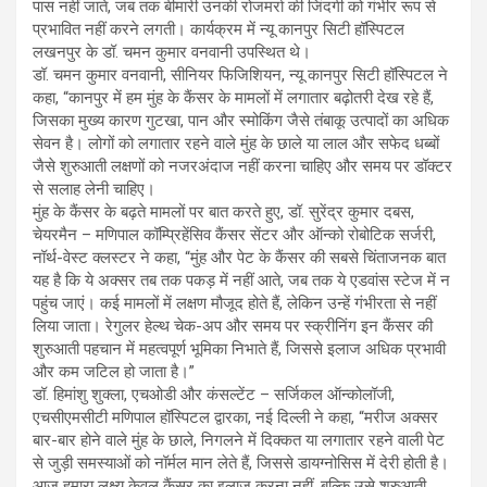
पास नहीं जाते, जब तक बीमारी उनकी रोजमर्रा की जिंदगी को गंभीर रूप से
प्रभावित नहीं करने लगती। कार्यक्रम में न्यू कानपुर सिटी हॉस्पिटल
लखनपुर के डॉ. चमन कुमार वनवानी उपस्थित थे।
डॉ. चमन कुमार वनवानी, सीनियर फिजिशियन, न्यू कानपुर सिटी हॉस्पिटल ने
कहा, “कानपुर में हम मुंह के कैंसर के मामलों में लगातार बढ़ोतरी देख रहे हैं,
जिसका मुख्य कारण गुटखा, पान और स्मोकिंग जैसे तंबाकू उत्पादों का अधिक
सेवन है। लोगों को लगातार रहने वाले मुंह के छाले या लाल और सफेद धब्बों
जैसे शुरुआती लक्षणों को नजरअंदाज नहीं करना चाहिए और समय पर डॉक्टर
से सलाह लेनी चाहिए।
मुंह के कैंसर के बढ़ते मामलों पर बात करते हुए, डॉ. सुरेंद्र कुमार दबस,
चेयरमैन – मणिपाल कॉम्प्रिहेंसिव कैंसर सेंटर और ऑन्को रोबोटिक सर्जरी,
नॉर्थ-वेस्ट क्लस्टर ने कहा, “मुंह और पेट के कैंसर की सबसे चिंताजनक बात
यह है कि ये अक्सर तब तक पकड़ में नहीं आते, जब तक ये एडवांस स्टेज में न
पहुंच जाएं। कई मामलों में लक्षण मौजूद होते हैं, लेकिन उन्हें गंभीरता से नहीं
लिया जाता। रेगुलर हेल्थ चेक-अप और समय पर स्क्रीनिंग इन कैंसर की
शुरुआती पहचान में महत्वपूर्ण भूमिका निभाते हैं, जिससे इलाज अधिक प्रभावी
और कम जटिल हो जाता है।”
डॉ. हिमांशु शुक्ला, एचओडी और कंसल्टेंट – सर्जिकल ऑन्कोलॉजी,
एचसीएमसीटी मणिपाल हॉस्पिटल द्वारका, नई दिल्ली ने कहा, “मरीज अक्सर
बार-बार होने वाले मुंह के छाले, निगलने में दिक्कत या लगातार रहने वाली पेट
से जुड़ी समस्याओं को नॉर्मल मान लेते हैं, जिससे डायग्नोसिस में देरी होती है।
आज हमारा लक्ष्य केवल कैंसर का इलाज करना नहीं, बल्कि उसे शुरुआती