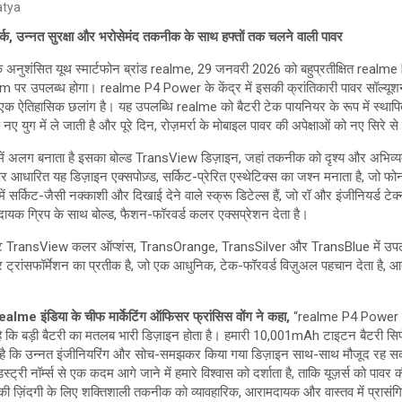
atya
चमार्क, उन्नत सुरक्षा और भरोसेमंद तकनीक के साथ हफ्तों तक चलने वाली पावर
नुशंसित यूथ स्मार्टफोन ब्रांड realme, 29 जनवरी 2026 को बहुप्रतीक्षित realm
m पर उपलब्ध होगा। realme P4 Power के केंद्र में इसकी क्रांतिकारी पावर सॉल्य
एक ऐतिहासिक छलांग है। यह उपलब्धि realme को बैटरी टेक पायनियर के रूप में स्थापित
 युग में ले जाती है और पूरे दिन, रोज़मर्रा के मोबाइल पावर की अपेक्षाओं को नए सिरे स
 अलग बनाता है इसका बोल्ड TransView डिज़ाइन, जहां तकनीक को दृश्य और अभिव्यक्त ब
र आधारित यह डिज़ाइन एक्सपोज़्ड, सर्किट-प्रेरित एस्थेटिक्स का जश्न मनाता है, जो फ
ें सर्किट-जैसी नक्काशी और दिखाई देने वाले स्क्रू डिटेल्स हैं, जो रॉ और इंजीनियर्ड ट
ायक ग्रिप के साथ बोल्ड, फैशन-फॉरवर्ड कलर एक्सप्रेशन देता है।
 TransView कलर ऑप्शंस, TransOrange, TransSilver और TransBlue में उपलब्ध ह
 ट्रांसफॉर्मेशन का प्रतीक है, जो एक आधुनिक, टेक-फॉरवर्ड विज़ुअल पहचान देता है, आ
realme इंडिया के चीफ मार्केटिंग ऑफिसर फ्रांसिस वोंग ने कहा,
“realme P4 Power के
 कि बड़ी बैटरी का मतलब भारी डिज़ाइन होता है। हमारी 10,001mAh टाइटन बैटरी सिर्फ एं
न है कि उन्नत इंजीनियरिंग और सोच-समझकर किया गया डिज़ाइन साथ-साथ मौजूद रह सकत
्ट्री नॉर्म्स से एक कदम आगे जाने में हमारे विश्वास को दर्शाता है, ताकि यूज़र्स को पावर
मर्रा की ज़िंदगी के लिए शक्तिशाली तकनीक को व्यावहारिक, आरामदायक और वास्तव में प्रास