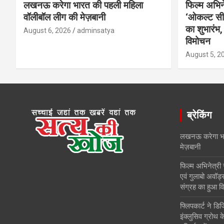
लखनऊ करेगा भारत की पहली महिला
फिल्म अभिने
वॉलीबॉल लीग की मेज़बानी
‘ओकल्ट सीर
का शुभारंभ,
August 6, 2026
adminsatya
विमोचन
August 5, 2
ब्रेकिंग
लखनऊ करेगा भा
मेज़बानी
फिल्म अभिनेत्री
एवं गुलाबो अवॉर्
संग्रह का हुआ व
फ्लिपकार्ट ने डि
इंक्लुसिव ग्रोथ क