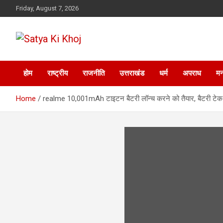
Skip
Friday, August 7, 2026
to
content
Satya Ki Khoj
होम
राष्ट्रीय
राजनीति
उत्तराखंड
धर्म
अपराध
मन
Home
realme 10,001mAh टाइटन बैटरी लॉन्च करने को तैयार, बैटरी टेक 