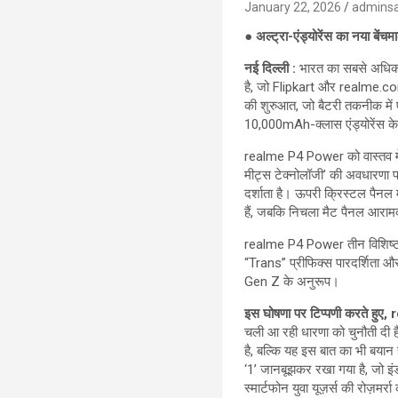
January 22, 2026
admins
● अल्ट्रा-एंड्योरेंस का नया बें
नई दिल्ली :
भारत का सबसे अधिक अ
है, जो Flipkart और realme.co
की शुरुआत, जो बैटरी तकनीक में 
10,000mAh-क्लास एंड्योरेंस के नए
realme P4 Power को वास्तव में
मीट्स टेक्नोलॉजी’ की अवधारणा प
दर्शाता है। ऊपरी क्रिस्टल पैनल म
हैं, जबकि निचला मैट पैनल आरामद
realme P4 Power तीन विशिष्ट
“Trans” प्रीफिक्स पारदर्शिता और
Gen Z के अनुरूप।
इस घोषणा पर टिप्पणी करते हुए, 
चली आ रही धारणा को चुनौती दी है
है, बल्कि यह इस बात का भी बया
‘1’ जानबूझकर रखा गया है, जो इंडस
स्मार्टफोन युवा यूज़र्स की रोज़