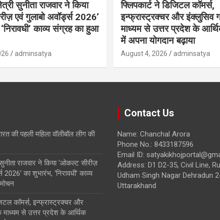
त्री सुनीता राजवार ने किया
फ्लिपकार्ट ने डिजिटल कॉमर्स,
ीज़ एवं गुलाबो अवॉर्ड्स 2026’
इन्फ्रास्ट्रक्चर और इंक्लुसिव 
 ‘निरावधी’ काव्य संग्रह का हुआ
माध्यम से उत्तर प्रदेश के आर्थ
में अपना योगदान बढ़ाया
026
adminsatya
August 4, 2026
adminsatya
Contact Us
रत की पहली महिला वॉलीबॉल लीग की
Name: Chanchal Arora
Phone No.: 8433187596
Email ID: satyakikhojportal@gm
 सुनीता राजवार ने किया ‘ओकल्ट सीरीज़
Address: D1 D2-35, Civil Line, Ru
ड्स 2026’ का शुभारंभ, ‘निरावधी’ काव्य
Udham Singh Nagar Dehradun 2
िमोचन
Uttarakhand
जिटल कॉमर्स, इन्फ्रास्ट्रक्चर और
े माध्यम से उत्तर प्रदेश के आर्थिक